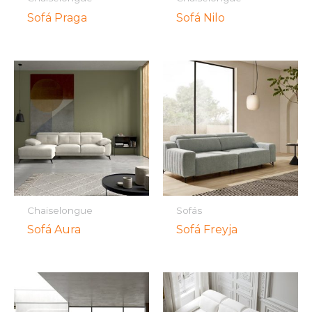
Sofá Praga
Sofá Nilo
Chaiselongue
Sofás
Sofá Aura
Sofá Freyja