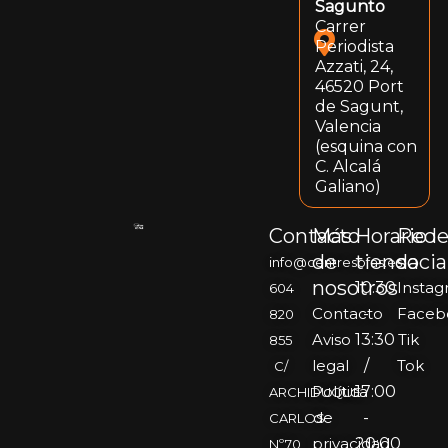
Sagunto
Carrer
Periodista
Azzati, 24,
46520 Port
de Sagunt,
Valencia
(esquina con
C. Alcalá
Galiano)
Contacto
Más
Horario
Rede
de
tienda
socia
info@centresofas.es
nosotros
10:30
Insta
604
Contacto
-
Faceb
820
Aviso
13:30
Tik
855
legal
/
Tok
C/
Política
17:00
ARCHIDUQUE
de
-
CARLOS
privacidad
20:00
Nº70