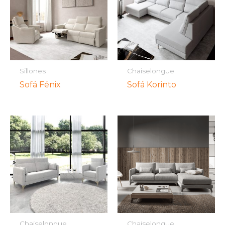
Sillones
Chaiselongue
Sofá Fénix
Sofá Korinto
Chaiselongue
Chaiselongue