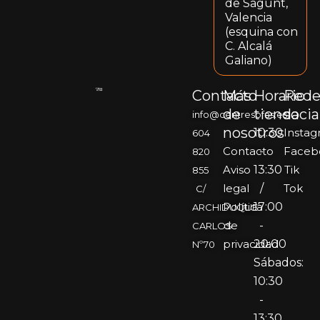
de Sagunt,
Valencia
(esquina con
C. Alcalá
Galiano)
Contacto
Más
Horario
Rede
de
tienda
socia
info@centresofas.es
nosotros
10:30
Insta
604
Contacto
-
Faceb
820
Aviso
13:30
Tik
855
legal
/
Tok
C/
Política
17:00
ARCHIDUQUE
de
-
CARLOS
privacidad
20:00
Nº70
Sábados:
10:30
-
13:30