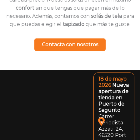
confort
sin que tengas que pagar más de lo
necesario. Además, contamos con
sofás de tela
para
que puedas elegir el
tapizado
que más te guste.
Contacta con nosotros
18 de mayo
2026
Nueva
apertura de
tienda en
Puerto de
Sagunto
Carrer
Periodista
Azzati, 24,
46520 Port