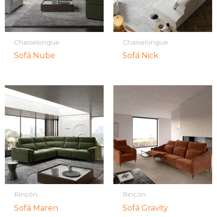
Chaiselongue
Chaiselongue
Sofá Nube
Sofá Nick
Rincón
Rincón
Sofá Maren
Sofá Gravity