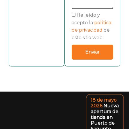
He leído y
acepto la
política
de privacidad
de
este sitio web.
Enviar
18 de mayo
2026
Nueva
apertura de
tienda en
Puerto de
Sagunto