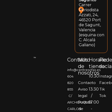
Carrer
Periodista
Azzati, 24,
46520 Port
de Sagunt,
Valencia
(esquina con
C. Alcalá
Galiano)
Contacto
Más
Horario
Rede
de
tienda
socia
info@centresofas.es
nosotros
10:30
Insta
604
Contacto
-
Faceb
820
Aviso
13:30
Tik
855
legal
/
Tok
C/
Política
17:00
ARCHIDUQUE
de
-
CARLOS